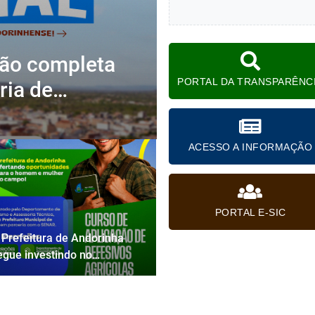
ção completa
PORTAL DA TRANSPARÊNC
ria de
ACESSO A INFORMAÇÃO
PORTAL E-SIC
 Prefeitura de Andorinha
egue investindo no
ortalecimento da agricultura
 na capacitação do homem
 da mulher do campo!