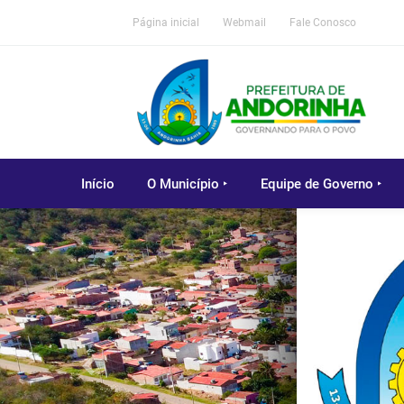
Página inicial
Webmail
Fale Conosco
Início
O Município ‣
Equipe de Governo ‣
Previous