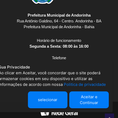
Prefeitura Municipal de Andorinha
Rua Antônio Galdino, 64 - Centro. Andorinha - BA
Prefeitura Municipal de Andorinha - Bahia
Horário de funcionamento
Segunda a Sexta: 08:00 às 16:00
Telefone
(74) 3529-1473
Sua Privacidade
Ao clicar em Aceitar, você concordar que o site poderá
E-mail
armazenar cookies em seu dispositivo e utilizar as
gabineteprefeito@andorinha.ba.gov.br
informações de acordo com nossa
Politica de privacidade
Aceitar e
selecionar
Continuar